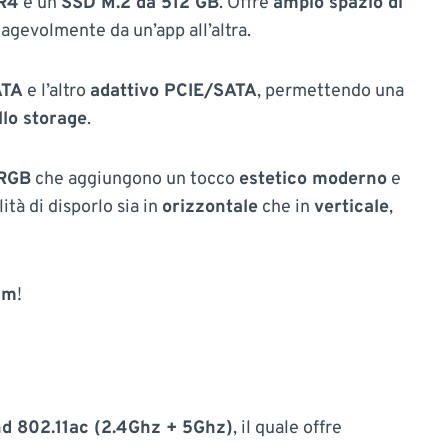
R4
e un
SSD M.2 da 512 GB
. Offre
ampio spazio di
agevolmente da un’app all’altra.
ATA
e l’altro
adattivo PCIE/SATA
, permettendo una
lo storage
.
 RGB
che aggiungono un tocco
estetico moderno
e
lità di disporlo sia in
orizzontale
che in
verticale
,
 cm
!
nd 802.11ac (2.4Ghz + 5Ghz)
, il quale offre