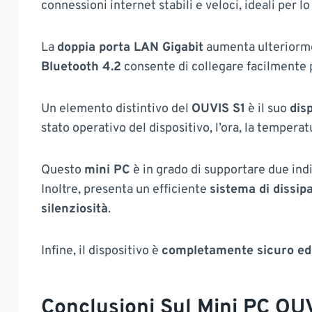
connessioni internet stabili e veloci, ideali per l
La
doppia porta LAN Gigabit
aumenta ulteriorme
Bluetooth 4.2
consente di collegare facilmente p
Un elemento distintivo del
OUVIS S1
è il suo
dis
stato operativo del dispositivo, l’ora, la temperatu
Questo
mini PC
è in grado di supportare due in
Inoltre, presenta un efficiente
sistema di dissip
silenziosità
.
Infine, il dispositivo è
completamente sicuro ed 
Conclusioni Sul Mini PC OU