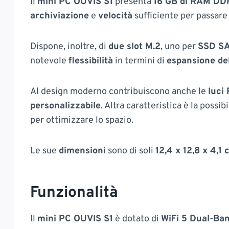
Il
mini PC OUVIS S1
presenta
16 GB di RAM DD
archiviazione
e
velocità
sufficiente per passare 
Dispone, inoltre, di
due slot M.2
, uno per
SSD S
notevole
flessibilità
in termini di
espansione del
Al design moderno contribuiscono anche le
luci
personalizzabile
. Altra caratteristica è la possibi
per ottimizzare lo spazio.
Le sue
dimensioni
sono di soli
12,4 x 12,8 x 4,1
Funzionalità
Il
mini PC OUVIS S1
è dotato di
WiFi 5 Dual-Ba