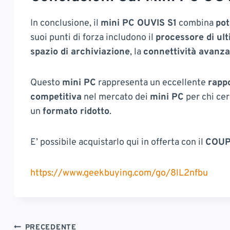
In conclusione, il
mini PC OUVIS S1
combina
po
suoi punti di forza includono il
processore di ul
spazio di archiviazione
, la
connettività avanza
Questo
mini PC
rappresenta un eccellente
rapp
competitiva
nel mercato dei
mini PC
per chi ce
un
formato ridotto
.
E’ possibile acquistarlo qui in offerta con il
COU
https://www.geekbuying.com/go/8lL2nfbu
PRECEDENTE