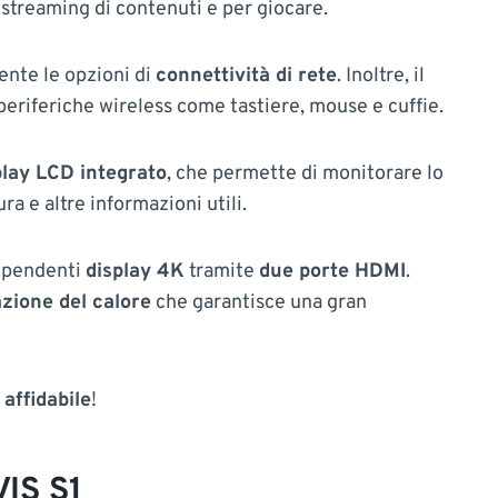
o streaming di contenuti e per giocare.
nte le opzioni di
connettività di rete
. Inoltre, il
eriferiche wireless come tastiere, mouse e cuffie.
play LCD integrato
, che permette di monitorare lo
ra e altre informazioni utili.
dipendenti
display 4K
tramite
due porte HDMI
.
azione del calore
che garantisce una gran
affidabile
!
VIS S1