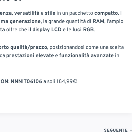
tenza
,
versatilità
e
stile
in un pacchetto
compatto
. I
tima generazione
, la grande quantità di
RAM
, l’ampio
ta
oltre che il
display LCD
e le
luci RGB
.
orto qualità/prezzo
, posizionandosi come una scelta
rca
prestazioni elevate
e
funzionalità avanzate
in
PON
:
NNNIT06106
a soli 184,99€!
SEGUENTE