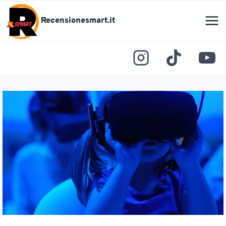
Salta
al
Recensionesmart.it
contenuto