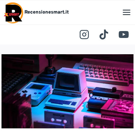
Salta
al
Recensionesmart.it
contenuto