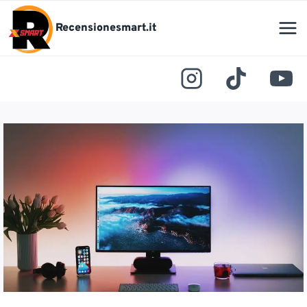
Salta
al
Recensionesmart.it
contenuto