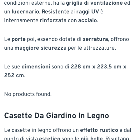
condizioni esterne, ha la
griglia di ventilazione
ed
un
lucernario
.
Resistente
ai
raggi UV
è
internamente
rinforzata
con
acciaio
.
Le
porte
poi, essendo dotate di
serratura
, offrono
una
maggiore sicurezza
per le attrezzature.
Le sue
dimensioni
sono di
228 cm x 223,5 cm x
252 cm
.
No products found.
Casette Da Giardino In Legno
Le casette in legno offrono un
effetto rustico
e dal
punto di vista
estetico
sono le
più belle
. Risultano