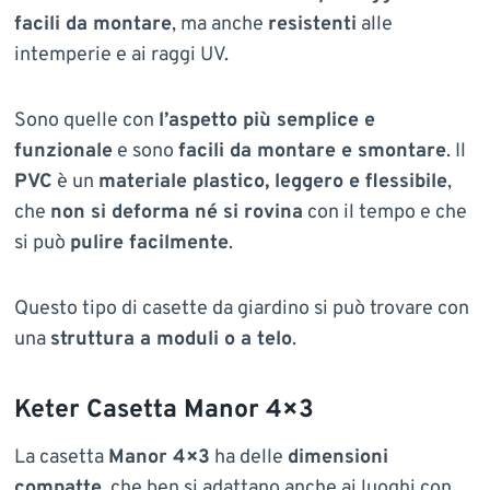
facili da montare
, ma anche
resistenti
alle
intemperie e ai raggi UV.
Sono quelle con
l’aspetto più semplice e
funzionale
e sono
facili da montare e smontare
. Il
PVC
è un
materiale plastico, leggero e flessibile
,
che
non si deforma né si rovina
con il tempo e che
si può
pulire facilmente
.
Questo tipo di casette da giardino si può trovare con
una
struttura a moduli o a telo
.
Keter Casetta Manor 4×3
La casetta
Manor 4×3
ha delle
dimensioni
compatte
, che ben si adattano anche ai luoghi con