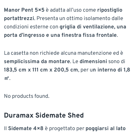
Manor
Pent 5×5
è adatta all’uso come
ripostiglio
portattrezzi
. Presenta un ottimo isolamento dalle
condizioni esterne con
griglia di ventilazione, una
porta d’ingresso e una finestra fissa frontale
.
La casetta non richiede alcuna manutenzione ed è
semplicissima da montare
. Le
dimensioni
sono di
183,5 cm x 111 cm x 200,5 cm
, per u
n interno di 1,8
㎡
.
No products found.
Duramax Sidemate Shed
Il
Sidemate 4×8
è progettato per
poggiarsi al lato