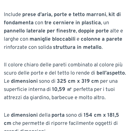
Include
prese d’aria, porte e tetto marroni
,
kit di
fondamenta
con
tre cerniere in plastica
, un
pannello laterale per finestre
,
doppie porte
alte e
larghe con
maniglie bloccabili
e
colonne a parete
rinforzate con solida
struttura in metallo
.
Il colore chiaro delle pareti combinato al colore più
scuro delle porte e del tetto lo rende di
bell’aspetto
.
Le
dimensioni
sono di
325 cm x 319 cm
per una
superficie interna di
10,59 ㎡
perfetta per i tuoi
attrezzi da giardino, barbecue e molto altro.
Le
dimensioni
della
porta
sono di
154 cm x 181,5
cm
che permette di riporre facilmente oggetti di