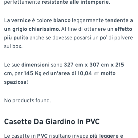
perfettamente
resistente alle intemperie
.
La
vernice
è colore
bianco
leggermente
tendente a
un grigio chiarissimo
. Al fine di ottenere un
effetto
più pulito
anche se dovesse posarsi un po’ di polvere
sul box.
Le sue
dimensioni
sono
327 cm x 307 cm x 215
cm
, per
145 Kg
ed
un’area di 10,04 ㎡ molto
spaziosa
!
No products found.
Casette Da Giardino In PVC
Le casette in
PVC
risultano invece
più leggere e