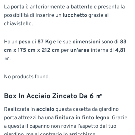
La
porta
è anteriormente
a battente
e presenta la
possibilità di inserire un
lucchetto
grazie al
chiavistello.
Ha un
peso
di
87 Kg
e le sue
dimensioni
sono di
83
cm x 175 cm x 212 cm
per
un’area
interna di
4,81
㎡.
No products found.
Box In Acciaio Zincato Da 6 ㎡
Realizzata in
acciaio
questa casetta da giardino
porta attrezzi ha una
finitura in finto legno
. Grazie
a questa il capanno non rovina l’aspetto del tuo
giardino, ma al contrario lo arricchisce.