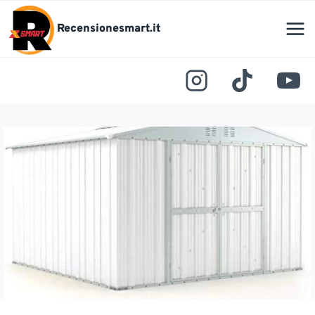
Salta
al
Recensionesmart.it
contenuto