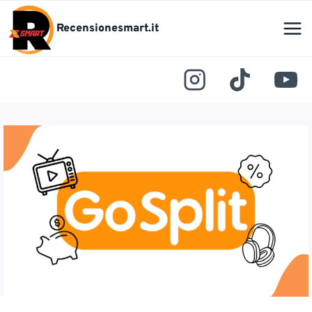
Salta
al
Recensionesmart.it
contenuto