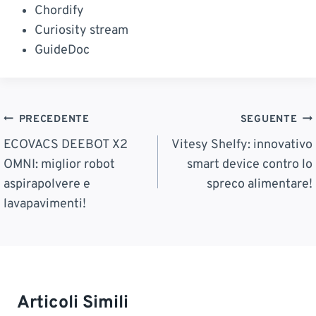
Chordify
Curiosity stream
GuideDoc
Navigazione
PRECEDENTE
SEGUENTE
Articoli
ECOVACS DEEBOT X2
Vitesy Shelfy: innovativo
OMNI: miglior robot
smart device contro lo
aspirapolvere e
spreco alimentare!
lavapavimenti!
Articoli Simili