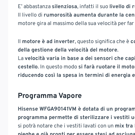
E’ abbastanza
silenziosa
, infatti il suo
livello di
Il livello di
rumorosità aumenta durante la cent
motore gira al massimo della sua velocità per far u
Il
motore è ad inverter
, questo significa che è
c
della gestione della velocità del motore
.
La
velocità varia in base a dei sensori che capi
cestello
. In questo modo
si farà ruotare il mot
riducendo così la spesa in termini di energia e
Programma Vapore
Hisense WFGA90141VM è dotata di un program
programma permette di sterilizzare i vestiti u
si potrà notare che i vestiti lavati con un
mix tra
pieghe e già pronti per essere stesi ad asciug