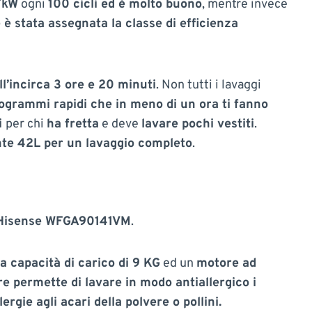
7kW
ogni
100 cicli ed è molto buono
, mentre invece
 è stata assegnata la classe di efficienza
l’incirca 3 ore e 20 minuti
. Non tutti i lavaggi
ogrammi rapidi che in meno di un ora ti fanno
i
per chi
ha fretta
e deve
lavare pochi vestiti
.
e 42L per un lavaggio completo
.
 Hisense WFGA90141VM
.
 capacità di carico di 9 KG
ed un
motore ad
ore permette di lavare in modo antiallergico i
ergie agli acari della polvere o pollini.