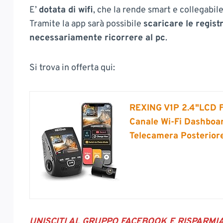
E’
dotata di wifi
, che la rende smart e collegabil
Tramite la app sarà possibile
scaricare le regis
necessariamente ricorrere al pc
.
Si trova in offerta qui:
REXING V1P 2.4"LCD F
Canale Wi-Fi Dashboa
Telecamera Posteriore
UNISCITI AL GRUPPO FACEBOOK E RISPARMI