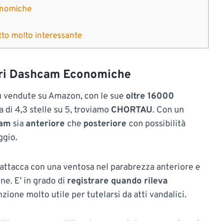
onomiche
to molto interessante
ori Dashcam Economiche
iù vendute su Amazon, con le sue
oltre 16000
 di 4,3 stelle su 5, troviamo
CHORTAU
. Con un
cam
sia
anteriore
che
posteriore
con possibilità
ggio.
 attacca con una ventosa nel parabrezza anteriore e
ne. E’ in grado di
registrare quando rileva
unzione molto utile per tutelarsi da atti vandalici.