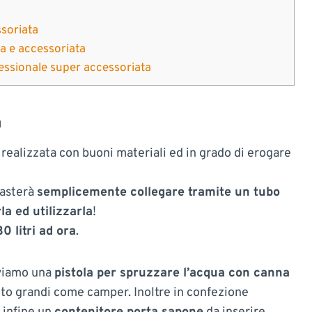
soriata
a e accessoriata
fessionale super accessoriata
a
a
realizzata con buoni materiali ed in grado di erogare
basterà
semplicemente collegare tramite un tubo
a ed utilizzarla
!
0 litri ad ora
.
oviamo una
pistola per spruzzare l’acqua con canna
lto grandi come camper. Inoltre in confezione