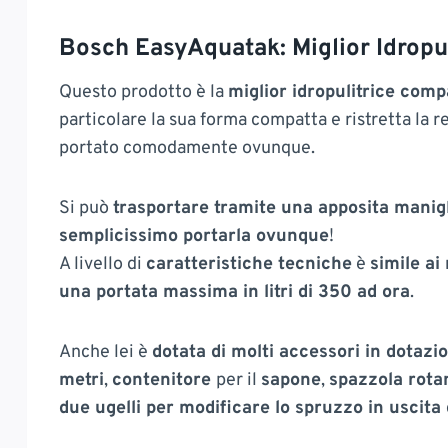
Bosch EasyAquatak: Miglior Idropu
Questo prodotto è la
miglior idropulitrice comp
particolare la sua forma compatta e ristretta la 
portato comodamente ovunque.
Si può
trasportare tramite una apposita manigl
semplicissimo portarla ovunque
!
A livello di
caratteristiche tecniche
è
simile ai
una portata massima in litri di 350 ad ora
.
Anche lei è
dotata di molti accessori in dotazi
metri
,
contenitore
per il
sapone
,
spazzola rota
due ugelli per modificare lo spruzzo in uscita 