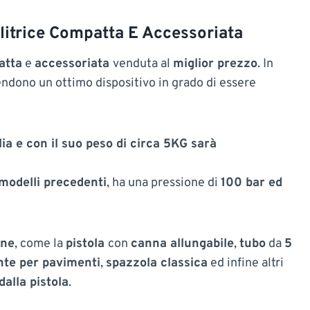
litrice Compatta E Accessoriata
atta
e
accessoriata
venduta al
miglior prezzo
. In
rendono un ottimo dispositivo in grado di essere
ia e con il suo peso di circa 5KG sarà
 modelli precedenti
, ha una pressione di
100 bar ed
one
, come la
pistola
con
canna allungabile
,
tubo
da
5
nte per pavimenti
,
spazzola classica
ed infine altri
dalla pistola
.