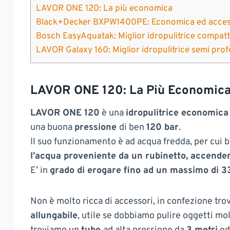
LAVOR ONE 120: La più economica
Black+Decker BXPW1400PE: Economica ed acces
Bosch EasyAquatak: Miglior idropulitrice compatt
LAVOR Galaxy 160: Miglior idropulitrice semi pro
LAVOR ONE 120: La Più Economic
LAVOR ONE 120
è una
idropulitrice economic
una buona
pressione
di ben
120 bar
.
Il suo funzionamento è ad acqua fredda, per cui 
l’acqua proveniente da un rubinetto, accenderl
E’ in
grado di erogare fino ad un massimo di 33
Non è molto ricca di accessori, in confezione tr
allungabile
, utile se dobbiamo pulire oggetti mo