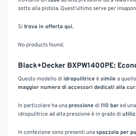
troviamo un
tubo
ad alta pressione da
3 metri
ed
sotto alla pistola. Quest’ultimo serve per insapona
Si
trova in offerta qui
.
No products found.
Black+Decker BXPW1400PE: Econo
Questo modello di
idropulitrice
è
simile
a quell
maggior numero di accessori dedicati alla cura
In particolare ha una
pressione
di
110 bar
ed un
idropulitrice ad alta pressione è in grado di
utili
In confezione sono presenti una
spazzola per pu