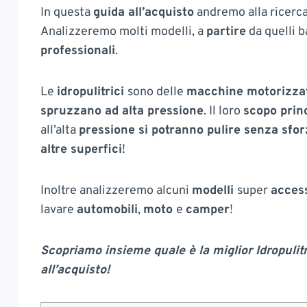
In questa
guida all’acquisto
andremo alla ricerca
Analizzeremo molti modelli, a
partire
da quelli 
professionali
.
Le
idropulitrici
sono delle
macchine motorizza
spruzzano ad alta pressione
. Il loro
scopo princ
all’alta
pressione si potranno pulire senza sfor
altre superfici
!
Inoltre analizzeremo alcuni
modelli
super
access
lavare
automobili
,
moto
e
camper
!
Scopriamo insieme quale è la miglior Idropulit
all’acquisto!