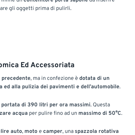
 infine un
contenitore porta sapone
da inserire
re gli oggetti prima di pulirli.
mica Ed Accessoriata
o
precedente
, ma in confezione è
dotata di un
 ed alla pulizia dei pavimenti e dell’automobile
.
a
portata di 390 litri per ora massimi
. Questa
zzare acqua
per pulire fino ad un
massimo di 50°C
.
lire auto
,
moto
e
camper
, una
spazzola rotativa