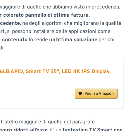
 maggiore di quello che abbiamo visto in precedenza.
r colorato pannello di ottima fattura
.
ecedente
, ha degli algoritmi che migliorano la qualità
t, si possono installare delle applicazioni come
o contenuto
lo rende
un’ottima soluzione
per chi
i.
B.APID, Smart TV 55'', LED 4K IPS Display,
Vedi su Amazon
l fratello maggiore di quello del paragrafo
vero ridotti all’osso
. E’ un
fantastico TV Smart con