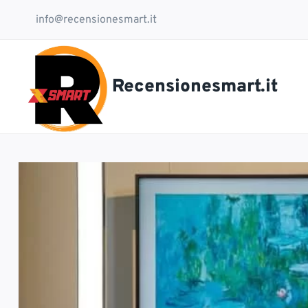
Salta
info@recensionesmart.it
al
contenuto
Recensionesmart.it