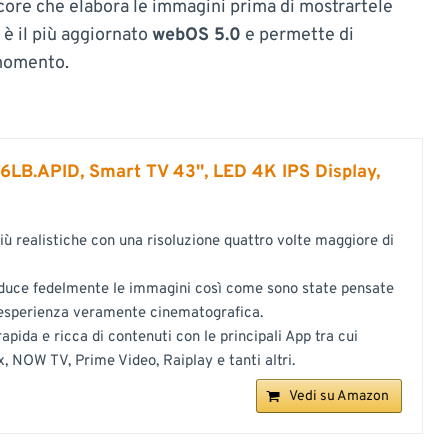
core che elabora le immagini prima di mostrartele
 è il più aggiornato
webOS 5.0
e permette di
 momento.
B.APID, Smart TV 43'', LED 4K IPS Display,
ù realistiche con una risoluzione quattro volte maggiore di
ce fedelmente le immagini così come sono state pensate
un’esperienza veramente cinematografica.
pida e ricca di contenuti con le principali App tra cui
x, NOW TV, Prime Video, Raiplay e tanti altri.
Vedi su Amazon