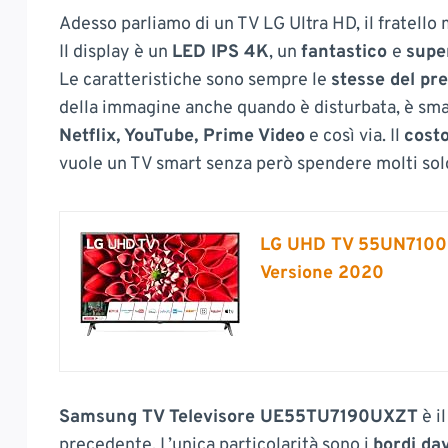
Adesso parliamo di un TV LG Ultra HD, il fratello
Il display è un
LED IPS 4K
, un
fantastico
e
supe
Le caratteristiche sono sempre le
stesse del pr
della immagine anche quando è disturbata, è smar
Netflix, YouTube, Prime Video
e così via. Il
cost
vuole un TV smart senza però spendere molti sold
LG UHD TV 55UN71006L
Versione 2020
Samsung TV Televisore UE55TU7190UXZT
è i
precedente. L’unica particolarità sono i
bordi dav