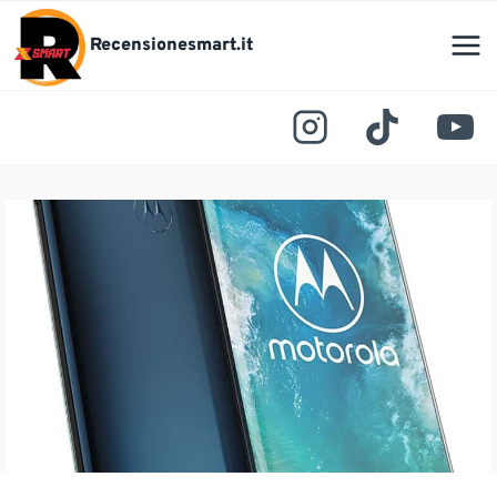
Salta
al
Recensionesmart.it
contenuto