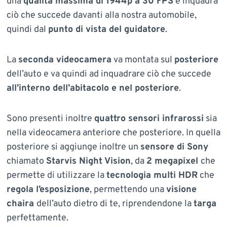
una
qualità massima di 1944p a 30 FPS
e inquadra
ciò che succede davanti alla nostra automobile,
quindi dal
punto di vista del guidatore
.
La
seconda videocamera
va montata sul
posteriore
dell’auto e va quindi ad inquadrare ciò che succede
all’interno dell’abitacolo e nel posteriore
.
Sono presenti inoltre
quattro sensori infrarossi
sia
nella videocamera anteriore che posteriore. In quella
posteriore si aggiunge inoltre un
sensore di Sony
chiamato
Starvis Night Vision
, da
2 megapixel
che
permette di utilizzare la
tecnologia multi HDR
che
regola l’esposizione
, permettendo una
visione
chaira
dell’auto dietro di te, riprendendone la
targa
perfettamente.