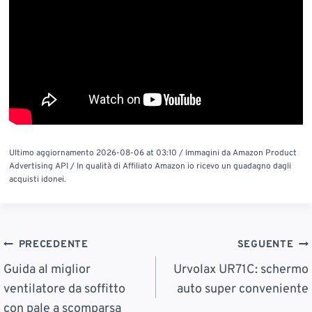
Ultimo aggiornamento 2026-08-06 at 03:10 / Immagini da Amazon Product
Advertising API / In qualità di Affiliato Amazon io ricevo un guadagno dagli
acquisti idonei.
Navigazione
PRECEDENTE
SEGUENTE
Articoli
Guida al miglior
Urvolax UR71C: schermo
ventilatore da soffitto
auto super conveniente
con pale a scomparsa