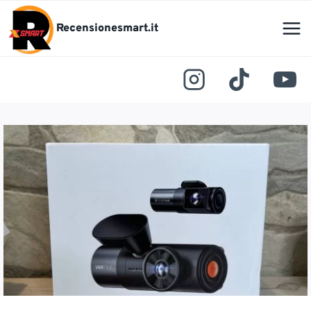
Salta
al
Recensionesmart.it
contenuto