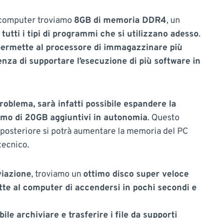
o computer troviamo
8GB di memoria DDR4
, un
tutti i tipi di programmi che si utilizzano adesso
.
rmette al processore di immagazzinare più
nza di supportare l’esecuzione di più software in
oblema, sarà infatti possibile espandere la
mo di 20GB aggiuntivi in autonomia
. Questo
 posteriore si potrà aumentare la memoria del PC
tecnico.
viazione
, troviamo un
ottimo disco super veloce
te al computer di accendersi in pochi secondi e
ile archiviare e trasferire i file da supporti