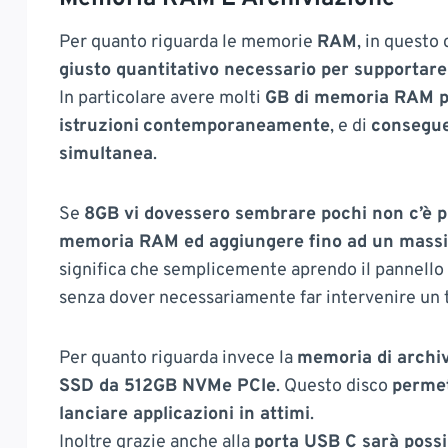
Per quanto riguarda le memorie
RAM
, in quest
giusto quantitativo necessario per supportare 
In particolare avere molti
GB di memoria RAM pe
istruzioni
contemporaneamente
, e di
consegue
simultanea
.
Se
8GB vi dovessero sembrare pochi non c’è pr
memoria RAM ed aggiungere fino ad un massi
significa che semplicemente aprendo il pannello
senza dover necessariamente far intervenire un 
Per quanto riguarda invece la
memoria di archi
SSD da 512GB NVMe PCIe
. Questo disco
permet
lanciare applicazioni in attimi
.
Inoltre grazie anche alla
porta USB C sarà possib