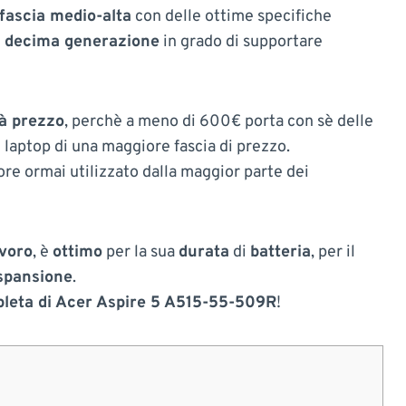
fascia medio-alta
con delle ottime specifiche
di decima generazione
in grado di supportare
tà prezzo
, perchè a meno di 600€ porta con sè delle
 laptop di una maggiore fascia di prezzo.
ore ormai utilizzato dalla maggior parte dei
avoro
, è
ottimo
per la sua
durata
di
batteria
, per il
espansione
.
leta di Acer Aspire 5 A515-55-509R
!