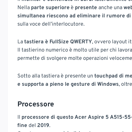
Nella
parte superiore
è
presente
anche una
web
simultanea riescono ad eliminare il rumore di
sulla voce dell’interlocutore.
La
tastiera è FullSize QWERTY
, ovvero layout i
Il tastierino numerico è molto utile per chi lavor
permette di svolgere molte operazioni velocemen
Sotto alla tastiera è presente un
touchpad di me
e supporta a pieno le gesture di Windows
, oltr
Processore
Il
processore di questo Acer Aspire 5 A515-55
fine
del
2019
.