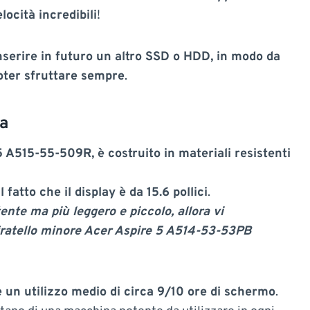
ocità incredibili
!
nserire in futuro un altro SSD o HDD, in modo da
poter sfruttare sempre
.
a
5 A515-55-509R, è costruito in materiali resistenti
fatto che il display è da 15.6 pollici
.
tente ma più leggero e piccolo, allora vi
 fratello minore Acer Aspire 5 A514-53-53PB
e un utilizzo medio di circa 9/10 ore di schermo
.