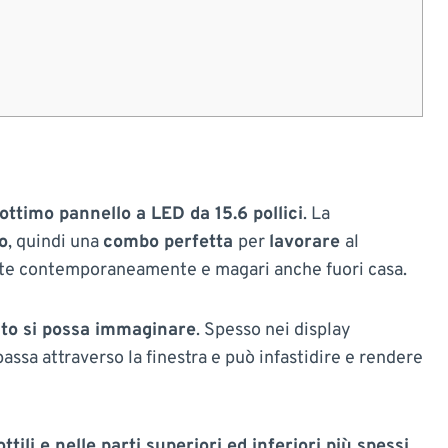
ttimo pannello a LED da 15.6 pollici
. La
o
, quindi una
combo perfetta
per
lavorare
al
rte contemporaneamente e magari anche fuori casa.
nto si possa immaginare
. Spesso nei display
ssa attraverso la finestra e può infastidire e rendere
ili e nelle parti superiori ed inferiori più spessi
.