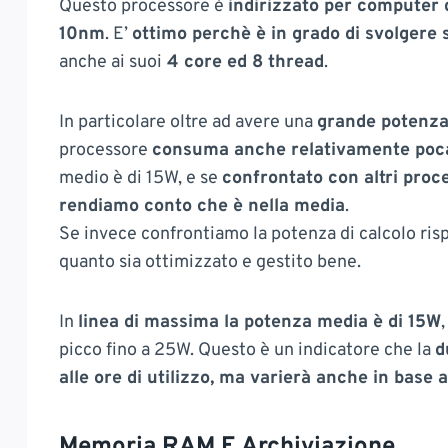
Questo processore è
indirizzato per computer d
10nm
. E’
ottimo perchè è in grado di svolger
anche ai suoi
4 core ed 8 thread
.
In particolare oltre ad avere una
grande potenza
processore
consuma anche relativamente poca 
medio è di 15W, e se
confrontato con altri proc
rendiamo conto che è nella media
.
Se invece confrontiamo la potenza di calcolo ris
quanto sia ottimizzato e gestito bene.
In
linea di massima la potenza media è di 15W
picco fino a 25W. Questo è un indicatore che la
d
alle ore di utilizzo, ma varierà anche in base
Memoria RAM E Archiviazione