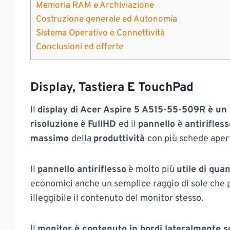
Memoria RAM e Archiviazione
Costruzione generale ed Autonomia
Sistema Operativo e Connettività
Conclusioni ed offerte
Display, Tastiera E TouchPad
Il
display di Acer Aspire 5 A515-55-509R è un o
risoluzione
è
FullHD
ed il
pannello
è
antirifless
massimo
della
produttività
con più schede ape
Il
pannello antiriflesso
è molto più
utile di qua
economici anche un semplice raggio di sole che pa
illeggibile il contenuto del monitor stesso.
Il
monitor è contenuto in bordi lateralmente sott