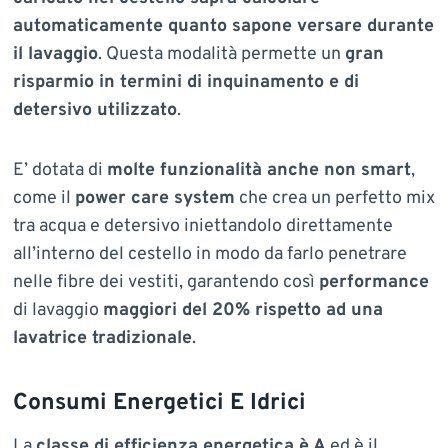
automaticamente quanto sapone versare durante
il lavaggio
. Questa modalità permette un
gran
risparmio in termini di inquinamento e di
detersivo utilizzato
.
E’ dotata di
molte funzionalità anche non smart
,
come il
power care system
che crea un perfetto mix
tra acqua e detersivo iniettandolo direttamente
all’interno del cestello in modo da farlo penetrare
nelle fibre dei vestiti, garantendo così
performance
di lavaggio
maggiori del 20% rispetto ad una
lavatrice tradizionale
.
Consumi Energetici E Idrici
La
classe di efficienza energetica è A
ed è il