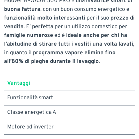
Hoover H-WASH 500 PRO è una
lavatrice smart di
buona fattura
, con un buon consumo energetico e
funzionalità molto interessanti
per il suo
prezzo di
vendita
. E’
perfetta
per un utilizzo domestico per
famiglie numerose
ed è
ideale anche per chi ha
l’abitudine di stirare tutti i vestiti una volta lavati
,
in quanto il
programma vapore elimina fino
all’80% di pieghe durante il lavaggio
.
Vantaggi
Funzionalità smart
Classe energetica A
Motore ad inverter