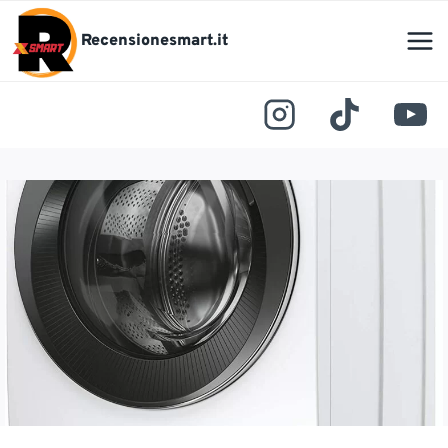
Salta
al
Recensionesmart.it
contenuto