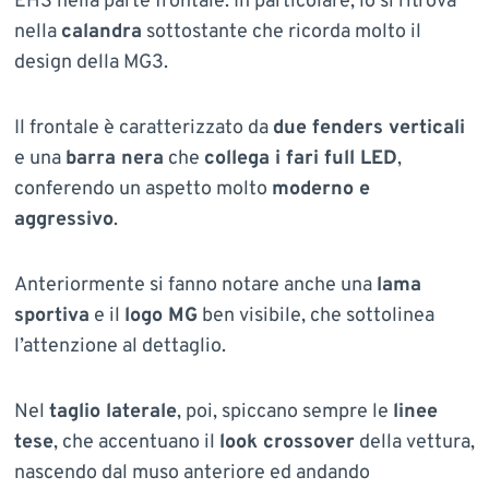
EHS nella parte frontale. In particolare, lo si ritrova
nella
calandra
sottostante che ricorda molto il
design della MG3.
Il frontale è caratterizzato da
due fenders verticali
e una
barra nera
che
collega i fari full LED
,
conferendo un aspetto molto
moderno e
aggressivo
.
Anteriormente si fanno notare anche una
lama
sportiva
e il
logo MG
ben visibile, che sottolinea
l’attenzione al dettaglio.
Nel
taglio laterale
, poi, spiccano sempre le
linee
tese
, che accentuano il
look crossover
della vettura,
nascendo dal muso anteriore ed andando