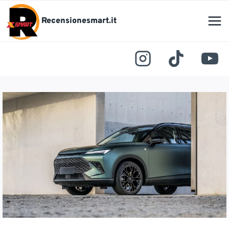
Salta
al
Recensionesmart.it
contenuto