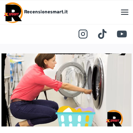
Salta
al
Recensionesmart.it
contenuto