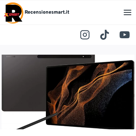
Salta
al
Recensionesmart.it
contenuto