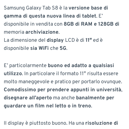
Samsung Galaxy Tab S8 è la
versione base di
gamma di questa nuova linea di tablet
. E’
disponibile in vendita con
8GB di RAM e 128GB di
memoria
archiviazione
.
La dimensione del
display
LCD è di
11″
ed è
disponibile
sia WiFi
che
5G
.
E’ particolarmente
buono ed adatto a qualsiasi
utilizzo
. In particolare il formato 11″ risulta essere
molto maneggevole e pratico per portarlo ovunque.
Comodissimo per prendere appunti in università
,
disegnare all’aperto
ma anche
banalmente per
guardare un film nel letto o in treno
.
Il display è piuttosto buono. Ha una
risoluzione di